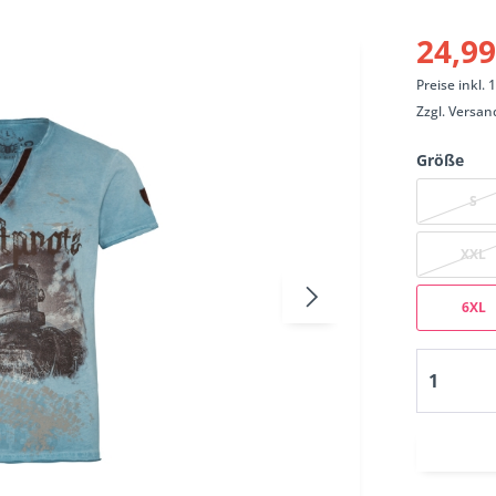
24,99
Preise inkl.
Zzgl.
Versan
Größe
S
XXL
6XL