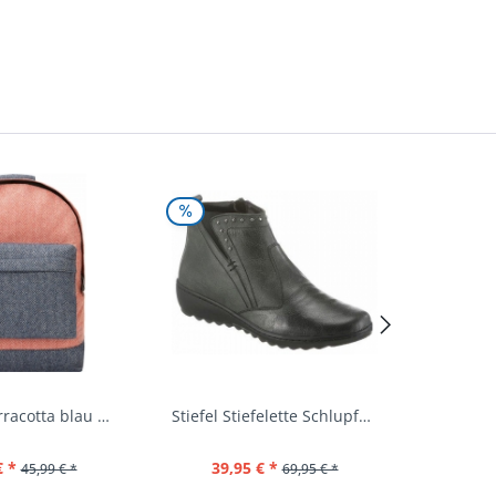
Rucksack terracotta blau navy Mi-Pac...
Stiefel Stiefelette Schlupfschuhe...
€ *
39,95 € *
44,
45,99 € *
69,95 € *