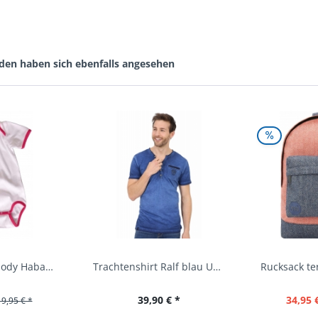
den haben sich ebenfalls angesehen
Baby Trachtenbody Habach weiß/pink Isar Trachten
Trachtenshirt Ralf blau Used Look Krüger
39,90 € *
34,95 
19,95 € *