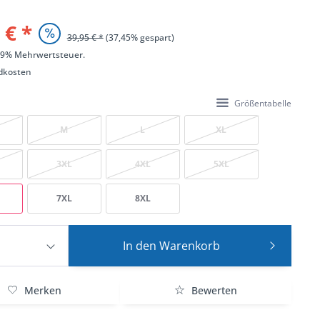
 € *
39,95 € *
(37,45% gespart)
 19% Mehrwertsteuer.
dkosten
Größentabelle
M
L
XL
3XL
4XL
5XL
7XL
8XL
In den
Warenkorb
Merken
Bewerten