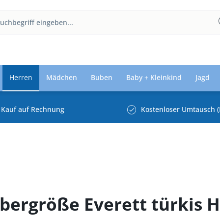
Herren
Mädchen
Buben
Baby + Kleinkind
Jagd
Kauf auf Rechnung
Kostenloser Umtausch (
Übergröße Everett türkis