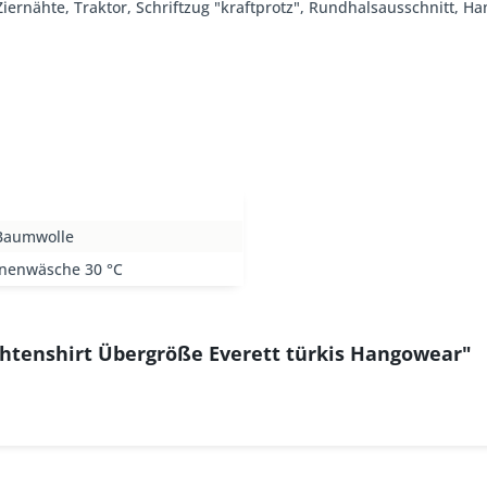
, Ziernähte, Traktor, Schriftzug "kraftprotz", Rundhalsausschnitt, 
Baumwolle
nenwäsche 30 °C
chtenshirt Übergröße Everett türkis Hangowear"