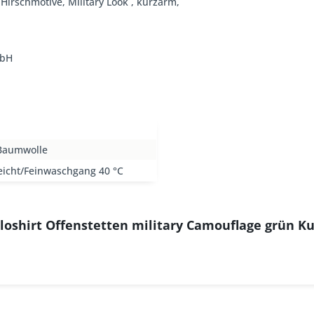
 -Hirschmotive, Military Look , kurzarm,
mbH
Baumwolle
eicht/Feinwaschgang 40 °C
loshirt Offenstetten military Camouflage grün 