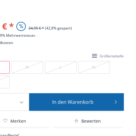
 € *
34,95 € *
(42,8% gespart)
 19% Mehrwertsteuer.
dkosten
Größentabelle
M
L
XL
In den
Warenkorb
Merken
Bewerten
sandfertig!