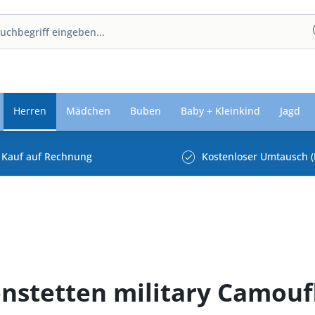
Herren
Mädchen
Buben
Baby + Kleinkind
Jagd
Kauf auf Rechnung
Kostenloser Umtausch (
enstetten military Camouf