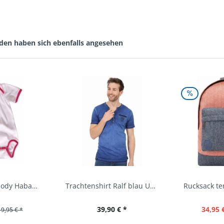
den haben sich ebenfalls angesehen
Baby Trachtenbody Habach weiß/pink Isar Trachten
Trachtenshirt Ralf blau Used Look Krüger
39,90 € *
34,95 
19,95 € *