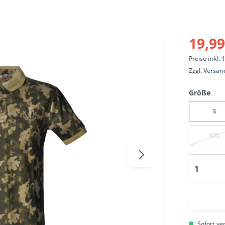
19,99
Preise inkl.
Zzgl.
Versan
Größe
S
XXL
Sofort ver