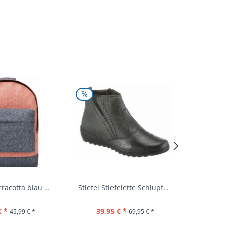
Rucksack terracotta blau navy Mi-Pac...
Stiefel Stiefelette Schlupfschuhe...
€ *
39,95 € *
44,
45,99 € *
69,95 € *