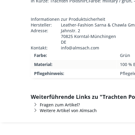
In Kürze: Trachten Poloshirt,Farbe: military / grün,
Informationen zur Produktsicherheit
Hersteller:
Leather-Fashion Sarna & Chawla G
Adresse:
Jahnstr. 2
70825 Korntal-Münchingen
DE
Kontakt:
info@almsach.com
Farbe:
Grün
Material:
100 % 
Pflegehinweis:
Pflegel
Weiterführende Links zu "Trachten Po
Fragen zum Artikel?
Weitere Artikel von Almsach