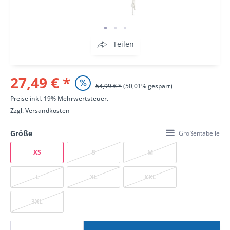
Teilen
27,49 € *
54,99 € *
(50,01% gespart)
Preise inkl. 19% Mehrwertsteuer.
Zzgl.
Versandkosten
Größe
Größentabelle
XS
S
M
L
XL
XXL
3XL