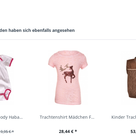
den haben sich ebenfalls angesehen
Baby Trachtenbody Habach weiß/pink Isar Trachten
Trachtenshirt Mädchen Feli Kids rosa orchidee...
28,44 € *
53
19,95 € *