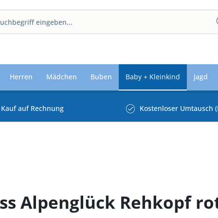
Herren
Mädchen
Buben
Baby + Kleinkind
Jagd
Kauf auf Rechnung
Kostenloser Umtausch (
Miss Alpenglück Rehkopf ro