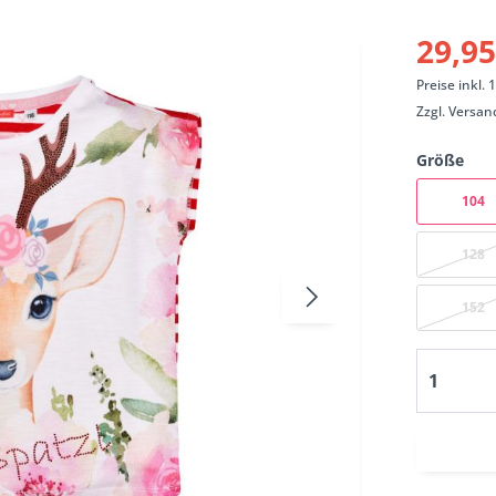
29,95
Preise inkl.
Zzgl.
Versan
Größe
104
128
152