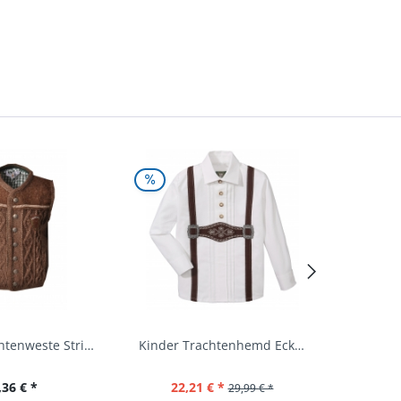
Kinder Trachtenweste Strickweste Schirmitz...
Kinder Trachtenhemd Eckersdorf weiß lang...
,36 € *
22,21 € *
29,99 € *