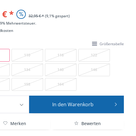
 € *
32,95 € *
(9,1% gespart)
 19% Mehrwertsteuer.
dkosten
Größentabelle
110
116
122
134
140
146
158
164
In den
Warenkorb
Merken
Bewerten