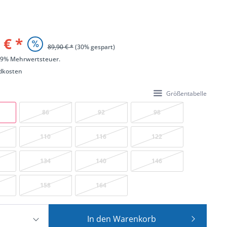
 € *
89,90 € *
(30% gespart)
 19% Mehrwertsteuer.
dkosten
Größentabelle
86
92
98
110
116
122
134
140
146
158
164
In den
Warenkorb