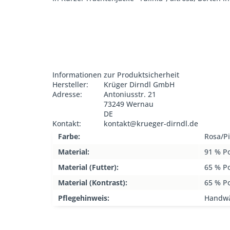
Informationen zur Produktsicherheit
Hersteller:
Krüger Dirndl GmbH
Adresse:
Antoniusstr. 21
73249 Wernau
DE
Kontakt:
kontakt@krueger-dirndl.de
Farbe:
Rosa/P
Material:
91 % Po
Material (Futter):
65 % P
Material (Kontrast):
65 % P
Pflegehinweis:
Handw