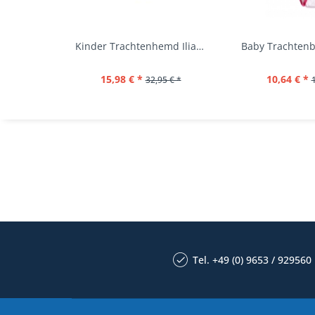
Kinder Trachtenhemd Ilias giftgrün langarm...
15,98 € *
10,64 € *
32,95 € *
Tel. +49 (0) 9653 / 929560