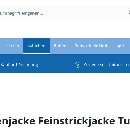
Herren
Mädchen
Buben
Baby + Kleinkind
Jagd
Kauf auf Rechnung
Kostenloser Umtausch (
njacke Feinstrickjacke Tul