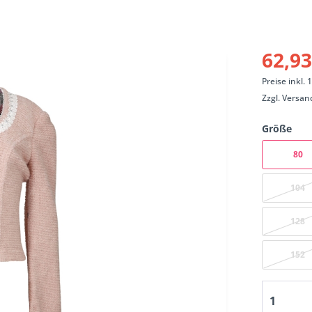
62,93
Preise inkl.
Zzgl.
Versan
Größe
80
104
128
152