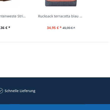
Kinder Trachtenweste Strickweste Schirmitz...
Rucksack terracotta blau navy Mi-Pac...
,36 € *
34,95 € *
22,
45,99 € *
Schnelle Lieferung