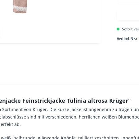
Sofort ver
Artikel-Nr.:
njacke Feinstrickjacke Tulinia altrosa Krüger"
 Sortiment von Krüger. Die kurze Jacke ist angenehm zu tragen un
rmelabschlüsse sind mit verschiedenen, herrlichen weißen Blumen
erfekt ab.
in weiß, halbrunde, glänzende Knöpfe, tailliert geschnitten, Innen