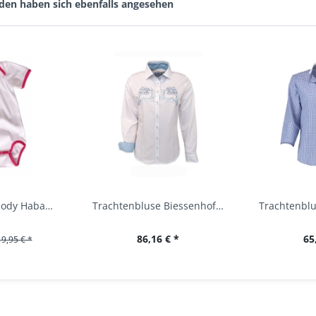
den haben sich ebenfalls angesehen
Baby Trachtenbody Habach weiß/pink Isar Trachten
Trachtenbluse Biessenhofen weiß Langarm OS...
86,16 € *
65
19,95 € *