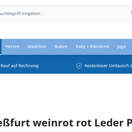
Herren
Mädchen
Buben
Baby + Kleinkind
Jagd
Kauf auf Rechnung
Kostenloser Umtausch (
eßfurt weinrot rot Leder 