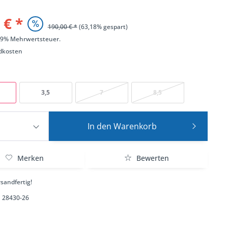
 € *
190,00 € *
(63,18% gespart)
 19% Mehrwertsteuer.
dkosten
3,5
7
8,5
In den
Warenkorb
Merken
Bewerten
sandfertig!
28430-26