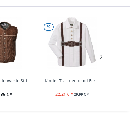
Kinder Trachtenweste Strickweste Schirmitz...
Kinder Trachtenhemd Eckersdorf weiß lang...
,36 € *
22,21 € *
29,99 € *