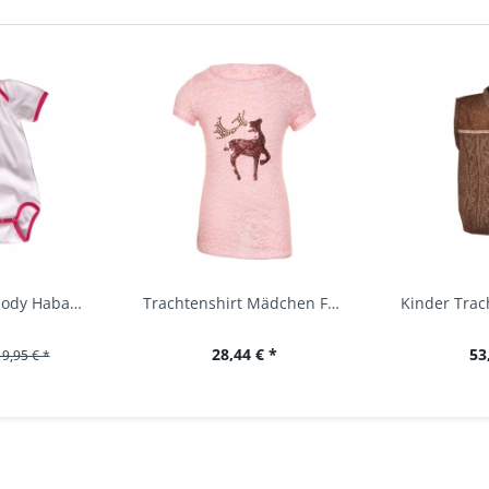
Baby Trachtenbody Habach weiß/pink Isar Trachten
Trachtenshirt Mädchen Feli Kids rosa orchidee...
28,44 € *
53
19,95 € *