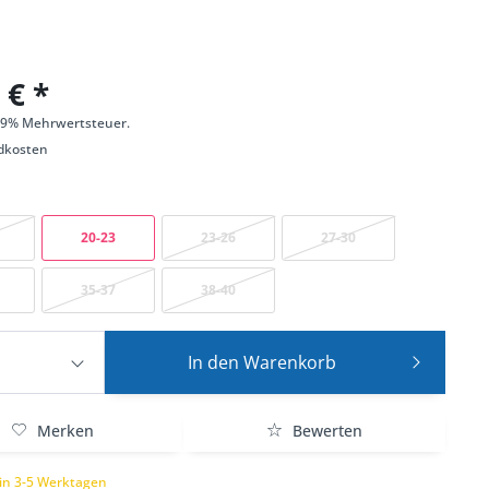
 € *
 19% Mehrwertsteuer.
dkosten
20-23
23-26
27-30
35-37
38-40
In den
Warenkorb
Merken
Bewerten
 in 3-5 Werktagen