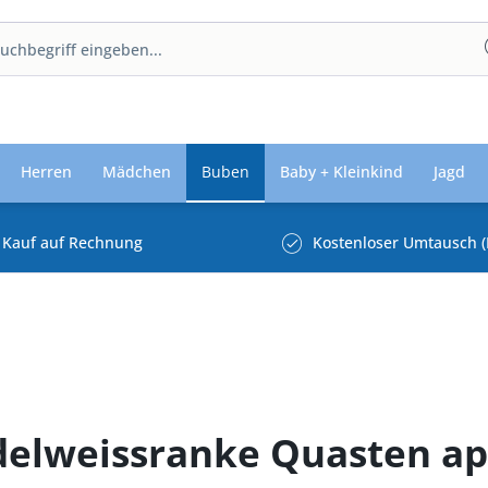
Herren
Mädchen
Buben
Baby + Kleinkind
Jagd
Kauf auf Rechnung
Kostenloser Umtausch (
delweissranke Quasten ap