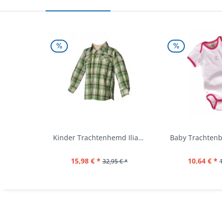
Kinder Trachtenhemd Ilias giftgrün langarm...
15,98 € *
10,64 € *
32,95 € *