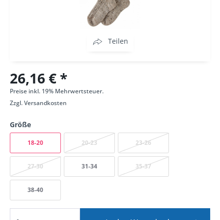
Teilen
26,16 € *
Preise inkl. 19% Mehrwertsteuer.
Zzgl.
Versandkosten
Größe
18-20
20-23
23-26
27-30
31-34
35-37
38-40