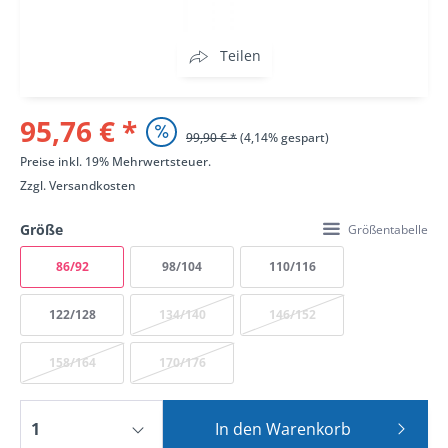
Teilen
95,76 € *
99,90 € *
(4,14% gespart)
Preise inkl. 19% Mehrwertsteuer.
Zzgl.
Versandkosten
Größe
Größentabelle
86/92
98/104
110/116
122/128
134/140
146/152
158/164
170/176
In den
Warenkorb