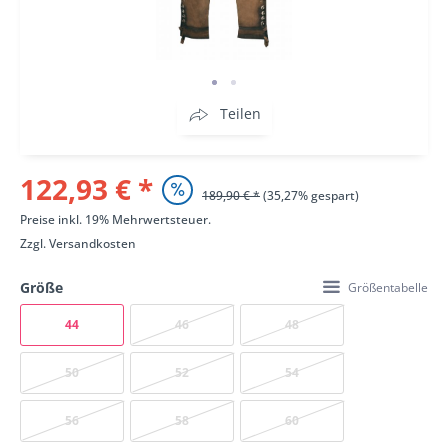
Teilen
122,93 € *
189,90 € *
(35,27% gespart)
Preise inkl. 19% Mehrwertsteuer.
Zzgl.
Versandkosten
Größe
Größentabelle
44
46
48
50
52
54
56
58
60