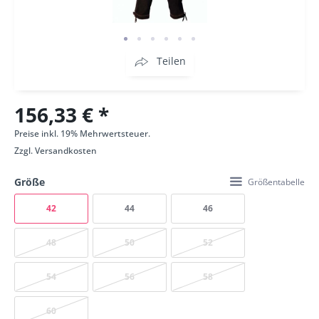
Teilen
156,33 € *
Preise inkl. 19% Mehrwertsteuer.
Zzgl.
Versandkosten
Größe
Größentabelle
42
44
46
48
50
52
54
56
58
60