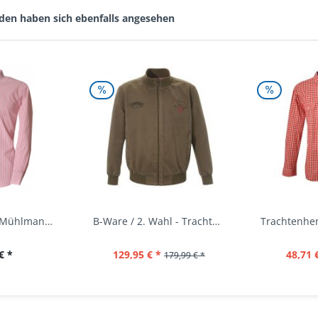
den haben sich ebenfalls angesehen
Trachtenhemd Mühlmann mittelrot rot Slim Fit...
B-Ware / 2. Wahl - Trachtenjacke oliv Andreas...
€ *
129,95 € *
48,71 
179,99 € *