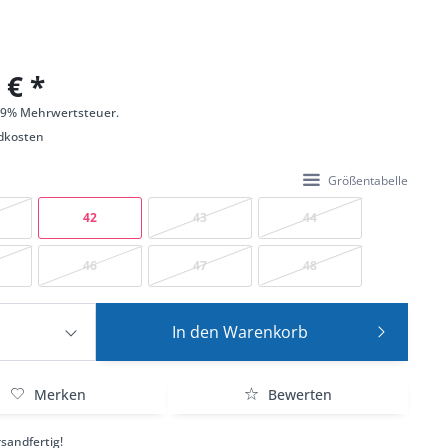
 € *
 19% Mehrwertsteuer.
dkosten
Größentabelle
42
43
44
46
47
48
In den
Warenkorb
Merken
Bewerten
sandfertig!