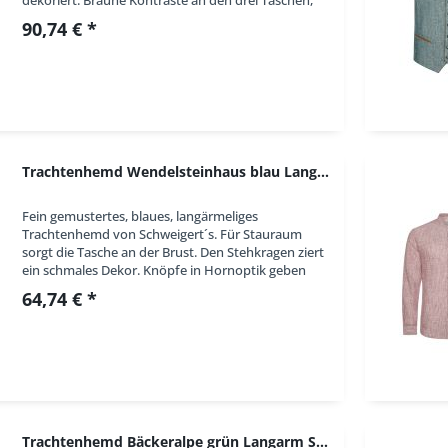
der Knopfleiste, sowie am Stehkragen setzen...
90,74 € *
Trachtenhemd Wendelsteinhaus blau Langarm...
Fein gemustertes, blaues, langärmeliges
Trachtenhemd von Schweigert´s. Für Stauraum
sorgt die Tasche an der Brust. Den Stehkragen ziert
ein schmales Dekor. Knöpfe in Hornoptik geben
dem Ganzen ein uriges Flair. In Kürze:
64,74 € *
Trachtenhemd,...
Trachtenhemd Bäckeralpe grün Langarm Schweigerts