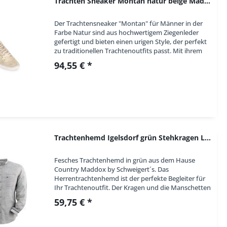
Trachten Sneaker Montan natur beige Maddox
Der Trachtensneaker "Montan" für Männer in der
Farbe Natur sind aus hochwertigem Ziegenleder
gefertigt und bieten einen urigen Style, der perfekt
zu traditionellen Trachtenoutfits passt. Mit ihrem
sportlichen Look sind sie eine tolle...
94,55 € *
Trachtenhemd Igelsdorf grün Stehkragen Langarm...
Fesches Trachtenhemd in grün aus dem Hause
Country Maddox by Schweigert´s. Das
Herrentrachtenhemd ist der perfekte Begleiter für
Ihr Trachtenoutfit. Der Kragen und die Manschetten
sind mit einem kariertem Kontraststoff versehen.
59,75 € *
Auf der...