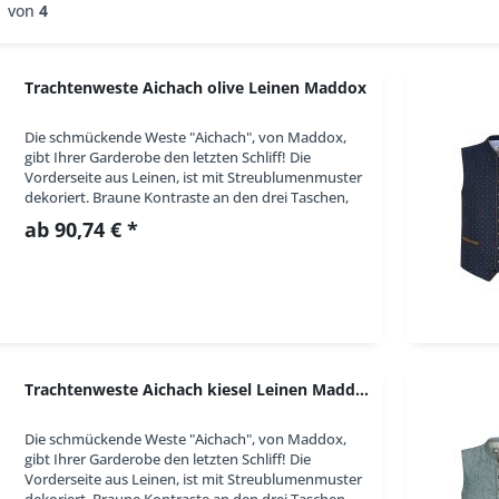
von
4
Grau
Grün
Rot
Trachtenweste Aichach olive Leinen Maddox
Schwarz
Silber/Gold
Die schmückende Weste "Aichach", von Maddox,
gibt Ihrer Garderobe den letzten Schliff! Die
Türkis
Vorderseite aus Leinen, ist mit Streublumenmuster
Weiß
dekoriert. Braune Kontraste an den drei Taschen,
der Knopfleiste, sowie am Stehkragen setzen...
ab 90,74 € *
Trachtenweste Aichach kiesel Leinen Maddox
Die schmückende Weste "Aichach", von Maddox,
gibt Ihrer Garderobe den letzten Schliff! Die
Vorderseite aus Leinen, ist mit Streublumenmuster
dekoriert. Braune Kontraste an den drei Taschen,