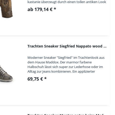
kastanie überzeugt durch einen tollen antiken Look
mit edlen Stickereien am Latz, Messertasche und...
ab 179,14 € *
Trachten Sneaker Siegfried Nappato wood marmor...
Moderner Sneaker "Siegfried" im Trachtenlook aus
dem Hause Maddox. Der marmor farbene
Halbschuh lässt sich super zur Lederhose oder im
Alltag zur Jeans kombinieren. Ein applizierter
dunkler Seitenstreifen und eine Applikation hinten...
69,75 € *