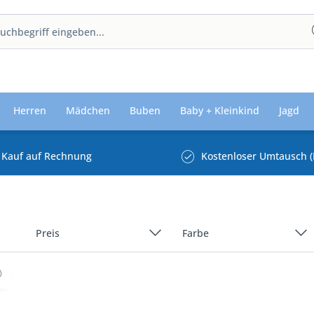
Herren
Mädchen
Buben
Baby + Kleinkind
Jagd
Kauf auf Rechnung
Kostenloser Umtausch (
Preis
Farbe
Beige/Natur/Creme
Blau
von
31,11 €
bis
209,11 €
Braun