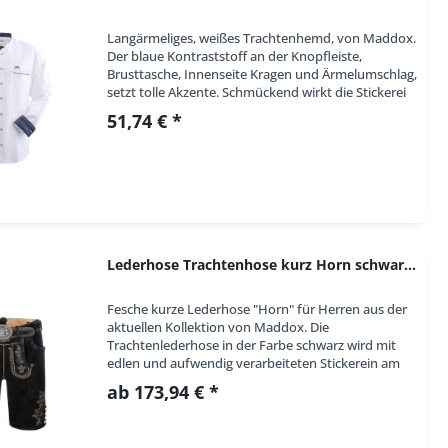
3XL - 47/48
4XL - 49/50
Langärmeliges, weißes Trachtenhemd, von Maddox.
Der blaue Kontraststoff an der Knopfleiste,
Brusttasche, Innenseite Kragen und Ärmelumschlag,
setzt tolle Akzente. Schmückend wirkt die Stickerei
auf der linken Brustseite. Ein Stehkragen...
51,74 € *
Lederhose Trachtenhose kurz Horn schwarz mit...
Fesche kurze Lederhose "Horn" für Herren aus der
aktuellen Kollektion von Maddox. Die
Trachtenlederhose in der Farbe schwarz wird mit
edlen und aufwendig verarbeiteten Stickerein am
Latz und an den Beinabschlüssen verziert. Für
ab 173,94 € *
etwas...