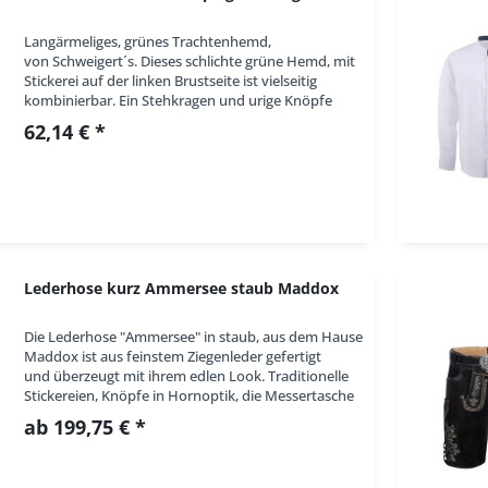
Langärmeliges, grünes Trachtenhemd,
von Schweigert´s. Dieses schlichte grüne Hemd, mit
Stickerei auf der linken Brustseite ist vielseitig
kombinierbar. Ein Stehkragen und urige Knöpfe
runden das Gesamtbild ab. In Kürze:
62,14 € *
Trachtenhemd,...
Lederhose kurz Ammersee staub Maddox
Die Lederhose "Ammersee" in staub, aus dem Hause
Maddox ist aus feinstem Ziegenleder gefertigt
und überzeugt mit ihrem edlen Look. Traditionelle
Stickereien, Knöpfe in Hornoptik, die Messertasche
an der Seite und ein Gürtel mit Wappen...
ab 199,75 € *