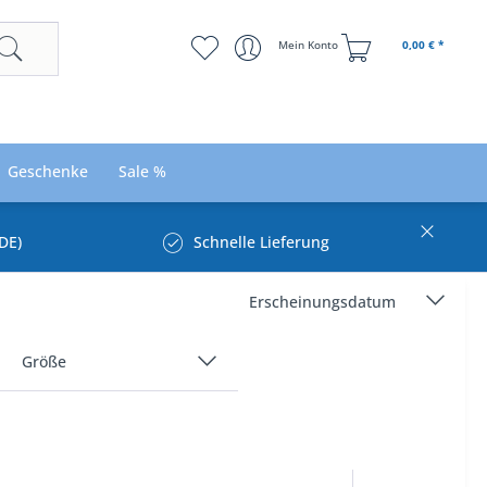
Mein Konto
0,00 € *
Geschenke
Sale %
DE)
Schnelle Lieferung
Größe
27
32
33