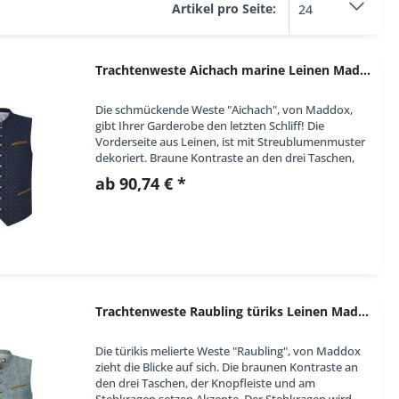
Artikel pro Seite:
34
36
37
Trachtenweste Aichach marine Leinen Maddox
38
39
Die schmückende Weste "Aichach", von Maddox,
gibt Ihrer Garderobe den letzten Schliff! Die
40
Vorderseite aus Leinen, ist mit Streublumenmuster
41
dekoriert. Braune Kontraste an den drei Taschen,
der Knopfleiste, sowie am Stehkragen setzen...
42
ab 90,74 € *
43
44
45
46
47
Trachtenweste Raubling türiks Leinen Maddox
48
50
Die türikis melierte Weste "Raubling", von Maddox
52
zieht die Blicke auf sich. Die braunen Kontraste an
den drei Taschen, der Knopfleiste und am
54
Stehkragen setzen Akzente. Der Stehkragen wird