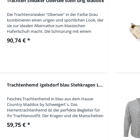
Trachten Sneaker Obersee stein urig Maddox
Die Trachtensneaker "Obersee" in der Farbe Grau
kombinieren einen urigen und sportlichen Look, der
sie zur idealen Alternative zum klassischen
Haferlschuh macht. Die Schnürung mit einem
grauen Band sorgt für einen sicheren Halt und...
90,74 € *
Trachtenhemd Igelsdorf blau Stehkragen Langarm...
Fesches Trachtenhemd in blau aus dem Hause
Country Maddox by Schweigert´s. Das
Herrentrachtenhemd ist der perfekte Begleiter für
Ihr Trachtenoutfit. Der Kragen und die Manschetten
sind mit einem kariertem Kontraststoff versehen.
59,75 € *
Auf der...