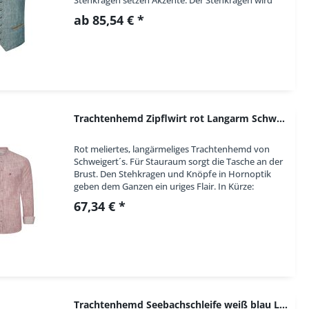
56
durch eine Stickerei nochmals aufgehübscht....
ab 85,54 € *
58
60
80
86
98
110
Trachtenhemd Zipflwirt rot Langarm Schweigerts
140
Rot meliertes, langärmeliges Trachtenhemd von
146
Schweigert´s. Für Stauraum sorgt die Tasche an der
152
Brust. Den Stehkragen und Knöpfe in Hornoptik
geben dem Ganzen ein uriges Flair. In Kürze:
164
Trachtenhemd, Farbe: rot meliert, Langarm,...
67,34 € *
XS - 35/36
S - 37/38
M - 39/40
L - 41/42
XL - 43/44
XXL - 45/46
Trachtenhemd Seebachschleife weiß blau Langarm...