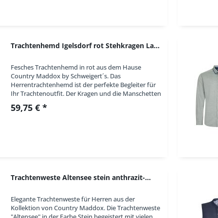
Trachtenhemd Igelsdorf rot Stehkragen Langarm...
Fesches Trachtenhemd in rot aus dem Hause
Country Maddox by Schweigert´s. Das
Herrentrachtenhemd ist der perfekte Begleiter für
Ihr Trachtenoutfit. Der Kragen und die Manschetten
sind mit einem kariertem Kontraststoff versehen.
59,75 € *
Auf der...
Trachtenweste Altensee stein anthrazit-...
Elegante Trachtenweste für Herren aus der
Kollektion von Country Maddox. Die Trachtenweste
"Altensee" in der Farbe Stein begeistert mit vielen