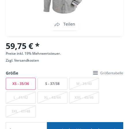
Teilen
59,75 € *
Preise inkl. 19% Mehrwertsteuer.
Zzgl.
Versandkosten
Größe
Größentabelle
XS - 35/36
S - 37/38
M - 39/40
L - 41/42
XL - 43/44
XXL - 45/46
3XL - 47/48