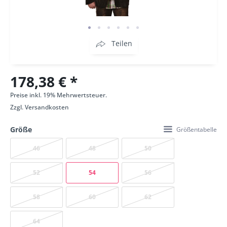
Teilen
178,38 € *
Preise inkl. 19% Mehrwertsteuer.
Zzgl.
Versandkosten
Größe
Größentabelle
46
48
50
52
54
56
58
60
62
64