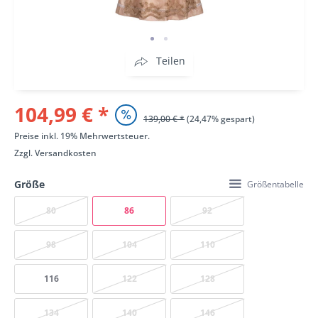
Teilen
104,99 € *
139,00 € *
(24,47% gespart)
Preise inkl. 19% Mehrwertsteuer.
Zzgl.
Versandkosten
Größe
Größentabelle
80
86
92
98
104
110
116
122
128
134
140
146