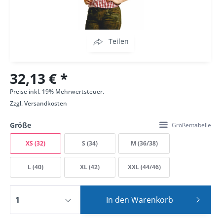
Teilen
32,13 € *
Preise inkl. 19% Mehrwertsteuer.
Zzgl.
Versandkosten
Größe
Größentabelle
XS (32)
S (34)
M (36/38)
L (40)
XL (42)
XXL (44/46)
In den
Warenkorb