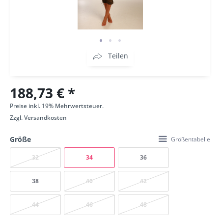
Teilen
188,73 € *
Preise inkl. 19% Mehrwertsteuer.
Zzgl.
Versandkosten
Größe
Größentabelle
32
34
36
38
40
42
44
46
48