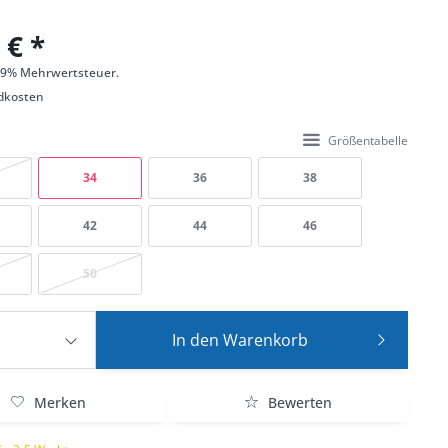
 € *
 19% Mehrwertsteuer.
dkosten
Größentabelle
34
36
38
42
44
46
50
In den
Warenkorb
Merken
Bewerten