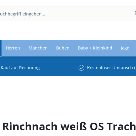
Herren
Mädchen
Buben
Baby + Kleinkind
Jagd
Kauf auf Rechnung
Kostenloser Umtausch (
 Rinchnach weiß OS Trac