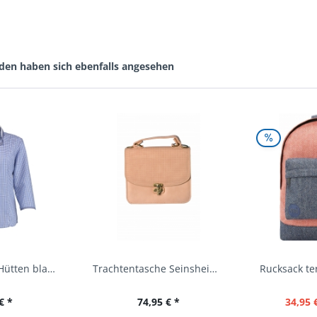
den haben sich ebenfalls angesehen
Trachtenbluse Hütten blau 7/8 Arm OS Trachten
Trachtentasche Seinsheim lachs rosa Werner...
€ *
74,95 € *
34,95 