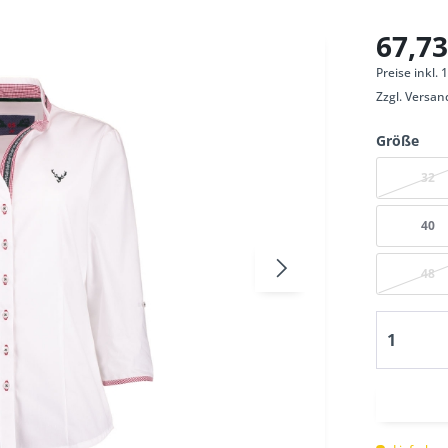
67,73
Preise inkl.
Zzgl.
Versan
Größe
32
40
48