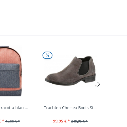
Rucksack terracotta blau navy Mi-Pac...
Trachten Chelsea Boots Stiefel Fürstenstein...
€ *
99,95 € *
39,
45,99 € *
249,95 € *