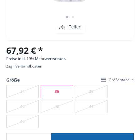
Teilen
67,92 € *
Preise inkl. 19% Mehrwertsteuer.
Zzgl.
Versandkosten
Größe
Größentabelle
34
36
38
40
42
44
46