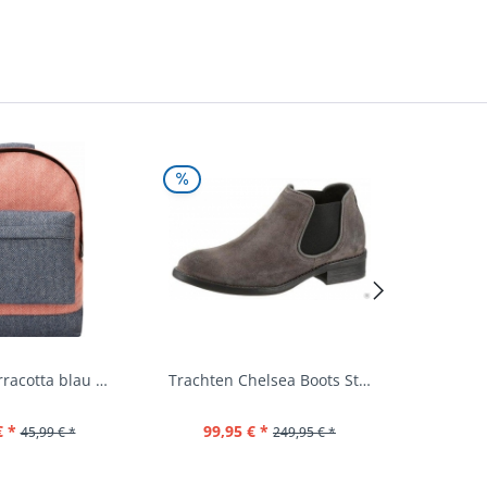
Rucksack terracotta blau navy Mi-Pac...
Trachten Chelsea Boots Stiefel Fürstenstein...
€ *
99,95 € *
39,
45,99 € *
249,95 € *