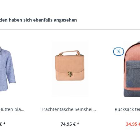
den haben sich ebenfalls angesehen
Trachtenbluse Hütten blau 7/8 Arm OS Trachten
Trachtentasche Seinsheim lachs rosa Werner...
€ *
74,95 € *
34,95 