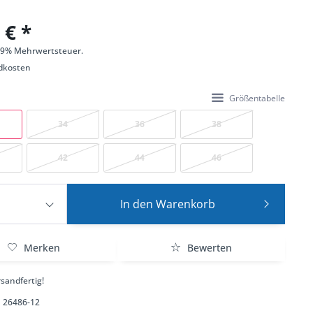
 € *
 19% Mehrwertsteuer.
dkosten
Größentabelle
34
36
38
42
44
46
In den
Warenkorb
Merken
Bewerten
sandfertig!
26486-12