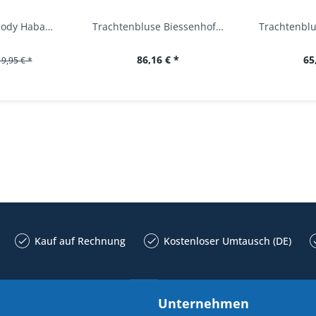
Baby Trachtenbody Habach weiß/pink Isar Trachten
Trachtenbluse Biessenhofen weiß Langarm OS...
86,16 € *
65
19,95 € *
Kauf auf Rechnung
Kostenloser Umtausch (DE)
Unternehmen