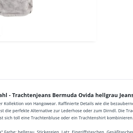
ahl - Trachtenjeans Bermuda Ovida hellgrau Jea
er Kollektion von Hangowear. Raffinierte Details wie die bezauber
st die perfekte Alternative zur Lederhose oder zum Dirndl. Die Tr
st sich toll eine Trachtenbluse oder ein Trachtenshirt kombinieren
Farbe: hellgrau, Stickereien, Latz, Eingriffstaschen, Gesäßtaschen