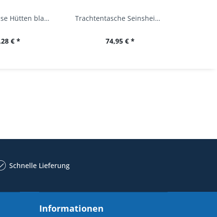
Trachtenbluse Hütten blau 7/8 Arm OS Trachten
Trachtentasche Seinsheim lachs rosa Werner...
,28 € *
74,95 € *
34,
Schnelle Lieferung
Informationen