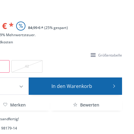
 € *
84,99 € *
(25% gespart)
 19% Mehrwertsteuer.
dkosten
Größentabelle
42
In den
Warenkorb
Merken
Bewerten
sandfertig!
98179-14