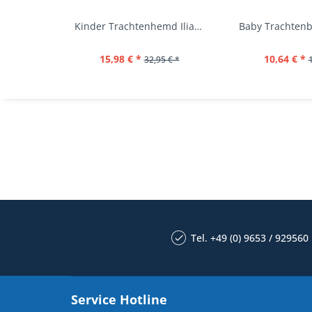
Kinder Trachtenhemd Ilias giftgrün langarm...
15,98 € *
10,64 € *
32,95 € *
Tel. +49 (0) 9653 / 929560
Service Hotline