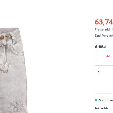
63,74
Preise inkl.
Zzgl.
Versan
Größe
32
Sofort ver
Artikel-Nr.: