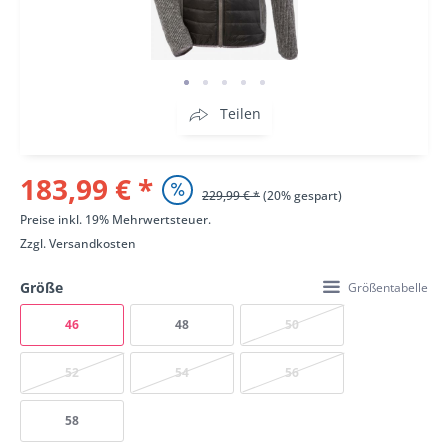
Teilen
183,99 € *
229,99 € *
(20% gespart)
Preise inkl. 19% Mehrwertsteuer.
Zzgl.
Versandkosten
Größe
Größentabelle
46
48
50
52
54
56
58