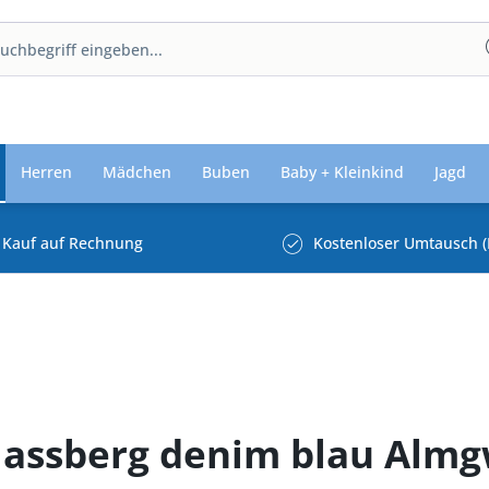
Herren
Mädchen
Buben
Baby + Kleinkind
Jagd
Kauf auf Rechnung
Kostenloser Umtausch (
assberg denim blau Alm