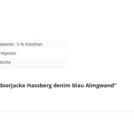
lyester, 5 % Elasthan
olyester
äsche
doorjacke Hassberg denim blau Almgwand"