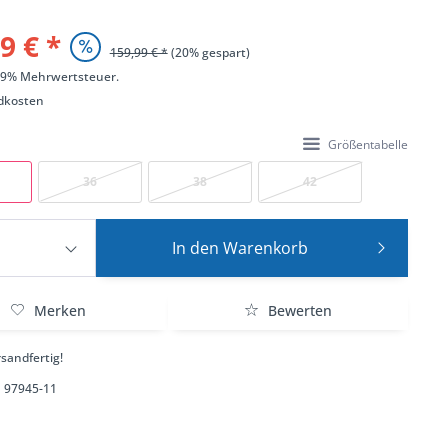
9 € *
159,99 € *
(20% gespart)
 19% Mehrwertsteuer.
dkosten
Größentabelle
36
38
42
In den
Warenkorb
Merken
Bewerten
sandfertig!
97945-11