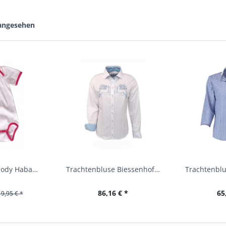
 angesehen
Baby Trachtenbody Habach weiß/pink Isar Trachten
Trachtenbluse Biessenhofen weiß Langarm OS...
86,16 € *
65
19,95 € *