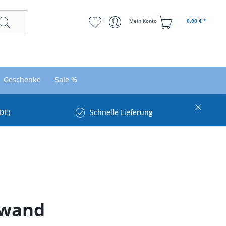
Mein Konto
0,00 € *
Geschenke
Sale %
DE)
Schnelle Lieferung
gwand