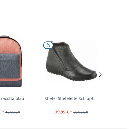
Rucksack terracotta blau navy Mi-Pac...
Stiefel Stiefelette Schlupfschuhe...
€ *
39,95 € *
44,
45,99 € *
69,95 € *