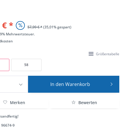
 € *
57,99 € *
(35,01% gespart)
 19% Mehrwertsteuer.
dkosten
Größentabelle
58
In den
Warenkorb
Merken
Bewerten
sandfertig!
96674-9