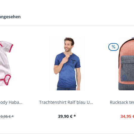
 angesehen
Baby Trachtenbody Habach weiß/pink Isar Trachten
Trachtenshirt Ralf blau Used Look Krüger
39,90 € *
34,95 
19,95 € *