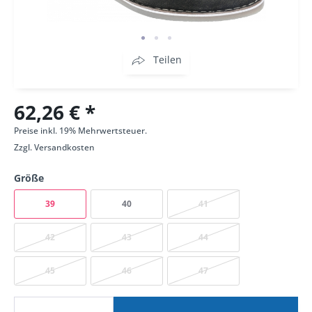
Teilen
62,26 € *
Preise inkl. 19% Mehrwertsteuer.
Zzgl.
Versandkosten
Größe
39
40
41
42
43
44
45
46
47