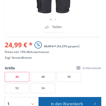
Teilen
24,99 € *
69,99 € *
(64,29% gespart)
Preise inkl. 19% Mehrwertsteuer.
Zzgl.
Versandkosten
Größe
Größentabelle
46
48
50
52
54
In den
Warenkorb