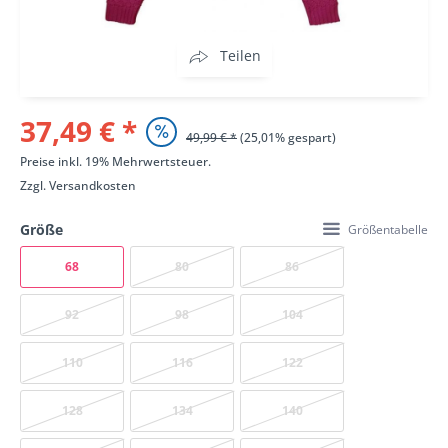
Teilen
37,49 € *
49,99 € *
(25,01% gespart)
Preise inkl. 19% Mehrwertsteuer.
Zzgl.
Versandkosten
Größe
Größentabelle
68
80
86
92
98
104
110
116
122
128
134
140