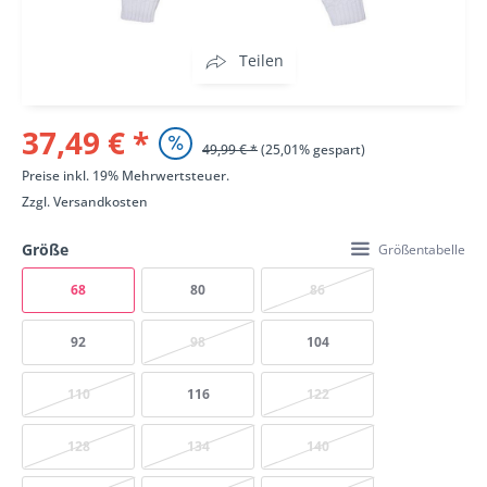
Teilen
37,49 € *
49,99 € *
(25,01% gespart)
Preise inkl. 19% Mehrwertsteuer.
Zzgl.
Versandkosten
Größe
Größentabelle
68
80
86
92
98
104
110
116
122
128
134
140