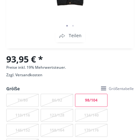
Teilen
93,95 € *
Preise inkl. 19% Mehrwertsteuer.
Zzgl.
Versandkosten
Größe
Größentabelle
74/80
86/92
98/104
110/116
122/128
134/140
146/152
158/164
170/176