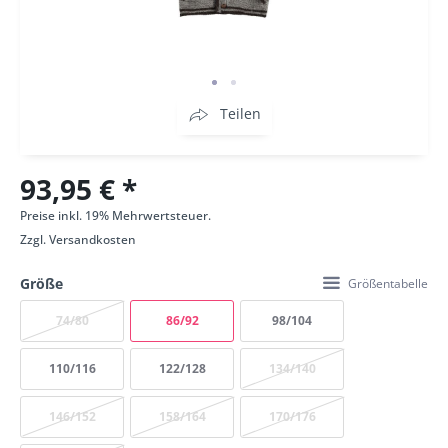
Teilen
93,95 € *
Preise inkl. 19% Mehrwertsteuer.
Zzgl.
Versandkosten
Größe
Größentabelle
74/80
86/92
98/104
110/116
122/128
134/140
146/152
158/164
170/176