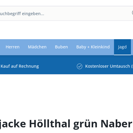
Herren
Mädchen
Buben
Baby + Kleinkind
Jagd
Kauf auf Rechnung
Kostenloser Umtausch (
jacke Höllthal grün Naber