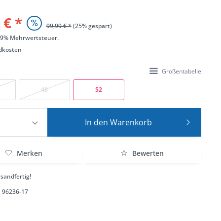
 € *
99,99 € *
(25% gespart)
 19% Mehrwertsteuer.
dkosten
Größentabelle
48
52
In den
Warenkorb
Merken
Bewerten
sandfertig!
96236-17