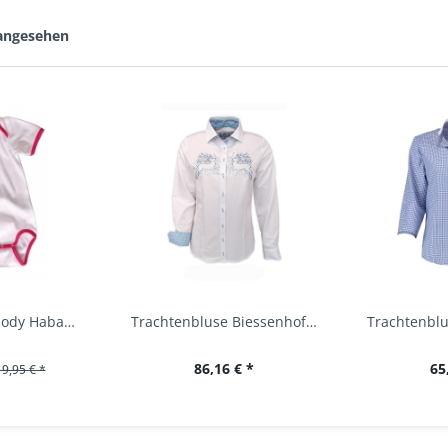
 angesehen
Baby Trachtenbody Habach weiß/pink Isar Trachten
Trachtenbluse Biessenhofen weiß Langarm OS...
86,16 € *
65
19,95 € *