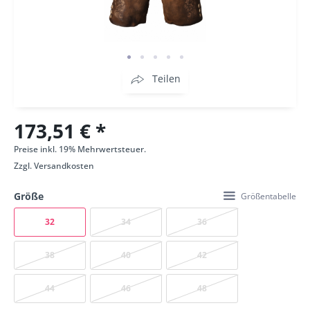
Teilen
173,51 € *
Preise inkl. 19% Mehrwertsteuer.
Zzgl.
Versandkosten
Größe
Größentabelle
32
34
36
38
40
42
44
46
48