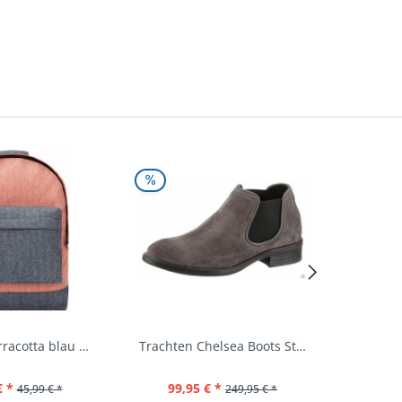
Rucksack terracotta blau navy Mi-Pac...
Trachten Chelsea Boots Stiefel Fürstenstein...
€ *
99,95 € *
39,
45,99 € *
249,95 € *