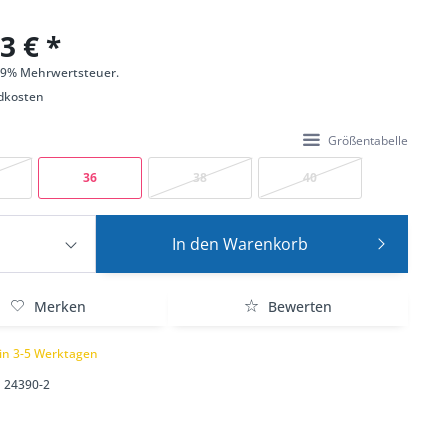
3 € *
 19% Mehrwertsteuer.
dkosten
Größentabelle
36
38
40
In den
Warenkorb
Merken
Bewerten
 in 3-5 Werktagen
24390-2