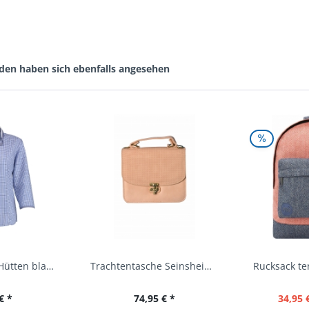
den haben sich ebenfalls angesehen
Trachtenbluse Hütten blau 7/8 Arm OS Trachten
Trachtentasche Seinsheim lachs rosa Werner...
€ *
74,95 € *
34,95 