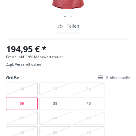
Teilen
194,95 € *
Preise inkl. 19% Mehrwertsteuer.
Zzgl.
Versandkosten
Größe
Größentabelle
30
32
34
36
38
40
42
44
46
48
50
52