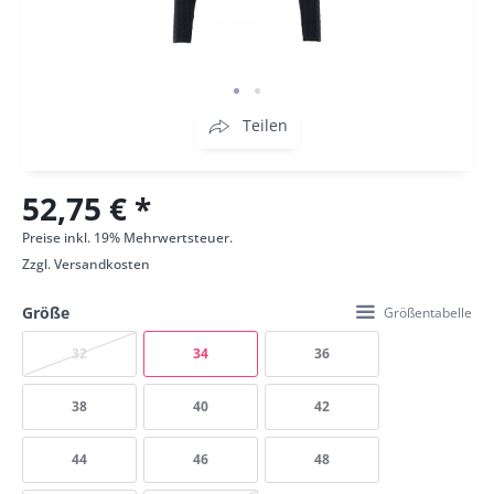
Teilen
52,75 € *
Preise inkl. 19% Mehrwertsteuer.
Zzgl.
Versandkosten
Größe
Größentabelle
32
34
36
38
40
42
44
46
48