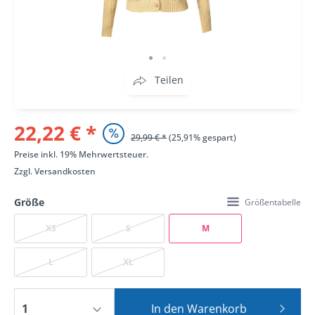
Teilen
22,22 € *
29,99 € *
(25,91% gespart)
Preise inkl. 19% Mehrwertsteuer.
Zzgl.
Versandkosten
Größe
Größentabelle
XS
S
M
L
XL
In den
Warenkorb