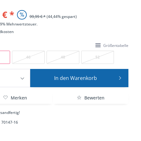
 € *
99,99 € *
(44,44% gespart)
 19% Mehrwertsteuer.
dkosten
Größentabelle
46
48
52
In den
Warenkorb
Merken
Bewerten
sandfertig!
70147-16