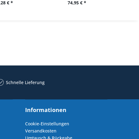
,28 € *
74,95 € *
34,
Schnelle Lieferung
Informationen
Cookie-Einstellungen
Versandkosten
Umtausch & Rückgabe