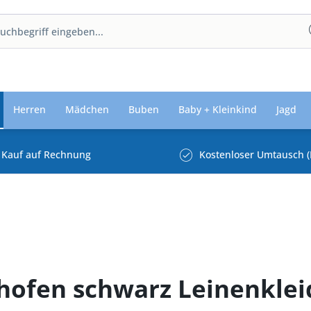
Herren
Mädchen
Buben
Baby + Kleinkind
Jagd
Kauf auf Rechnung
Kostenloser Umtausch (
tzhofen schwarz Leinenkl