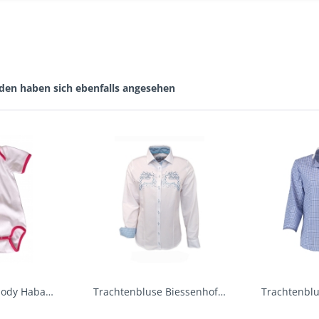
den haben sich ebenfalls angesehen
Baby Trachtenbody Habach weiß/pink Isar Trachten
Trachtenbluse Biessenhofen weiß Langarm OS...