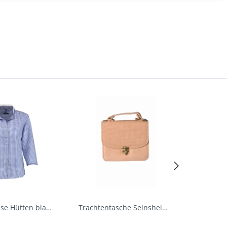
Trachtenbluse Hütten blau 7/8 Arm OS Trachten
Trachtentasche Seinsheim lachs rosa Werner...