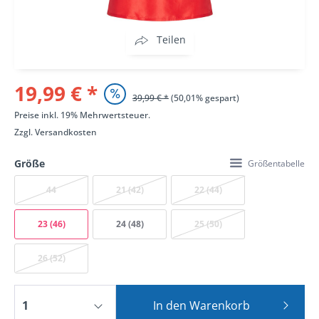
Teilen
19,99 € *
39,99 € *
(50,01% gespart)
Preise inkl. 19% Mehrwertsteuer.
Zzgl.
Versandkosten
Größe
Größentabelle
44
21 (42)
22 (44)
23 (46)
24 (48)
25 (50)
26 (52)
In den
Warenkorb