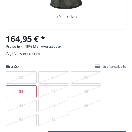
Teilen
164,95 € *
Preise inkl. 19% Mehrwertsteuer.
Zzgl.
Versandkosten
Größe
Größentabelle
32
34
36
38
40
42
44
46
48
50
52