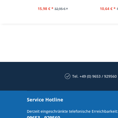
15,98 € *
10,64 € *
32,95 € *
Tel. +49 (0) 9653 / 929560
Service Hotline
Derzeit eingeschränkte telefonische Erreichbarkeit:
09653 - 929560