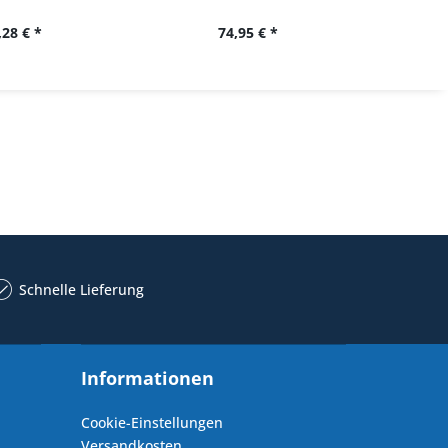
,28 € *
74,95 € *
34,
Schnelle Lieferung
Informationen
Cookie-Einstellungen
Versandkosten