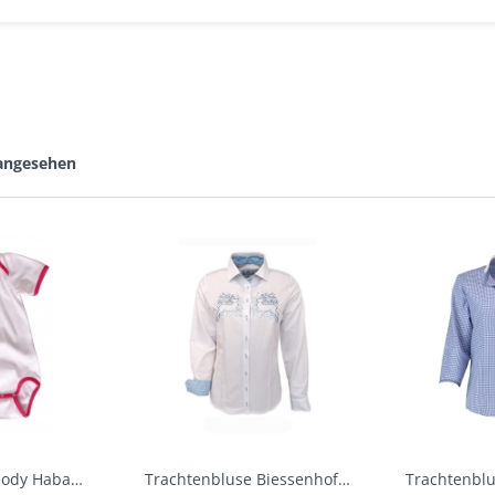
 angesehen
Baby Trachtenbody Habach weiß/pink Isar Trachten
Trachtenbluse Biessenhofen weiß Langarm OS...