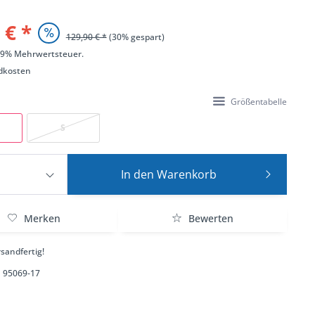
 € *
129,90 € *
(30% gespart)
 19% Mehrwertsteuer.
dkosten
Größentabelle
S
In den
Warenkorb
Merken
Bewerten
sandfertig!
95069-17