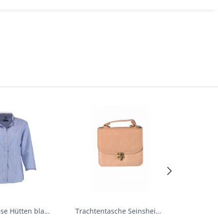
Trachtenbluse Hütten blau 7/8 Arm OS Trachten
Trachtentasche Seinsheim lachs rosa Werner...