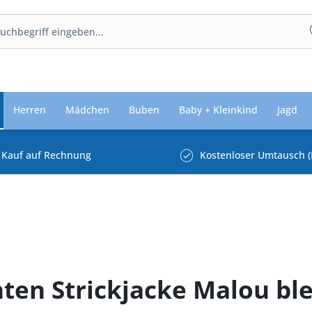
Herren
Mädchen
Buben
Baby + Kleinkind
Jagd
Kauf auf Rechnung
Kostenloser Umtausch (
hten Strickjacke Malou bl