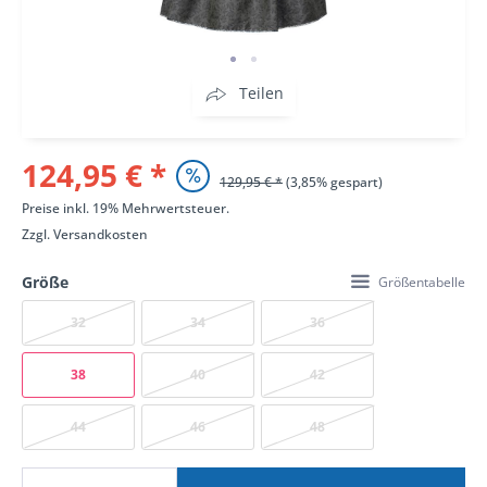
Teilen
124,95 € *
129,95 € *
(3,85% gespart)
Preise inkl. 19% Mehrwertsteuer.
Zzgl.
Versandkosten
Größe
Größentabelle
32
34
36
38
40
42
44
46
48