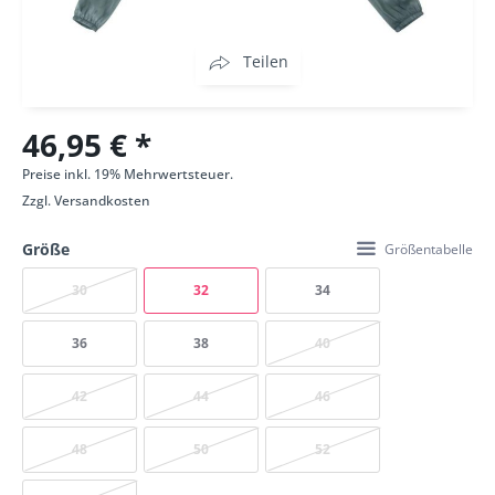
Teilen
46,95 € *
Preise inkl. 19% Mehrwertsteuer.
Zzgl.
Versandkosten
Größe
Größentabelle
30
32
34
36
38
40
42
44
46
48
50
52