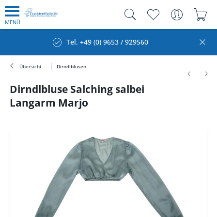
MENÜ
Tel. +49 (0) 9653 / 929560
Übersicht
Dirndlblusen
Dirndlbluse Salching salbei
Langarm Marjo