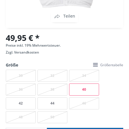
Teilen
49,95 € *
Preise inkl. 19% Mehrwertsteuer.
Zzgl.
Versandkosten
Größe
Größentabelle
30
32
34
36
38
40
42
44
46
48
50