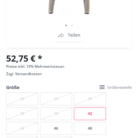
Teilen
52,75 € *
Preise inkl. 19% Mehrwertsteuer.
Zzgl.
Versandkosten
Größe
Größentabelle
32
34
36
38
40
42
44
46
48