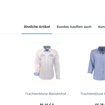
Ähnliche Artikel
Kunden kauften auch
Kun
Trachtenbluse Biessenhofen weiß Langarm OS...
86,16 € *
65,28 