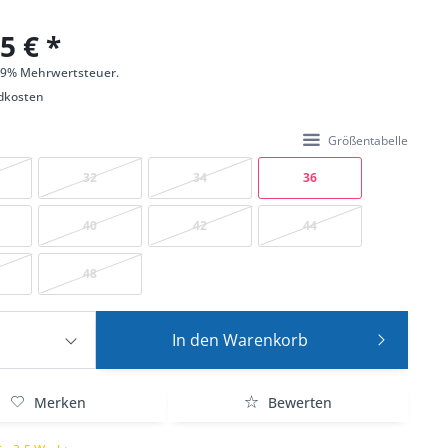
5 € *
 19% Mehrwertsteuer.
dkosten
Größentabelle
32
34
36
40
42
44
48
In den
Warenkorb
Merken
Bewerten