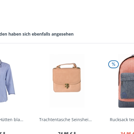
den haben sich ebenfalls angesehen
Trachtenbluse Hütten blau 7/8 Arm OS Trachten
Trachtentasche Seinsheim lachs rosa Werner...
€ *
74,95 € *
34,95 