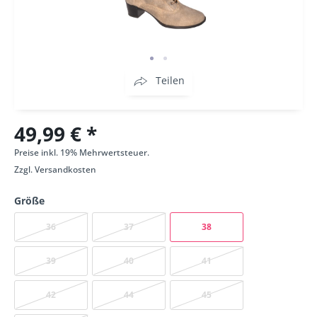
Teilen
49,99 € *
Preise inkl. 19% Mehrwertsteuer.
Zzgl.
Versandkosten
Größe
36
37
38
39
40
41
42
44
45