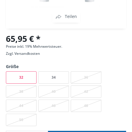
Teilen
65,95 € *
Preise inkl. 19% Mehrwertsteuer.
Zzgl.
Versandkosten
Größe
32
34
36
38
40
42
44
46
48
50