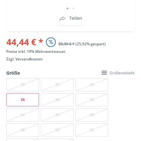
Teilen
44,44 € *
59,99 € *
(25,92% gespart)
Preise inkl. 19% Mehrwertsteuer.
Zzgl.
Versandkosten
Größe
Größentabelle
30
32
34
36
38
40
42
44
46
48
50
52