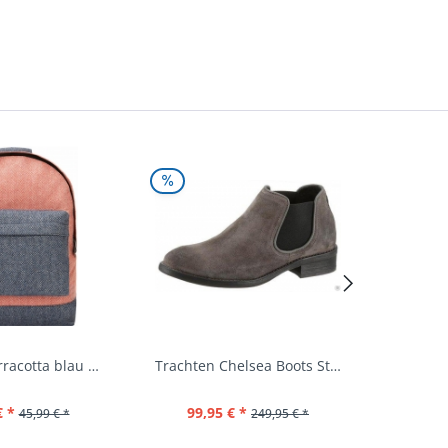
Rucksack terracotta blau navy Mi-Pac...
Trachten Chelsea Boots Stiefel Fürstenstein...
€ *
99,95 € *
39,
45,99 € *
249,95 € *