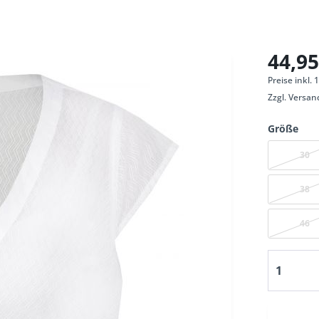
44,95
Preise inkl.
Zzgl.
Versan
Größe
30
38
46