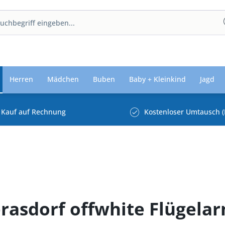
Herren
Mädchen
Buben
Baby + Kleinkind
Jagd
Kauf auf Rechnung
Kostenloser Umtausch (
erasdorf offwhite Flügela