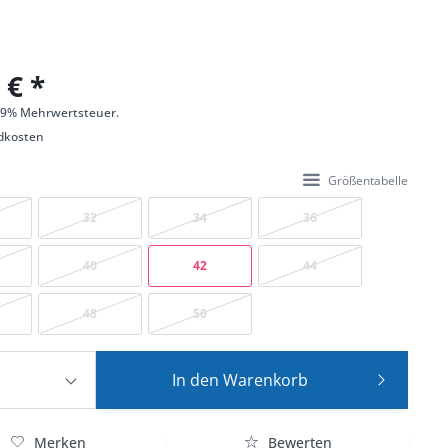
 € *
 19% Mehrwertsteuer.
dkosten
Größentabelle
32
34
36
40
42
44
48
50
In den
Warenkorb
Merken
Bewerten