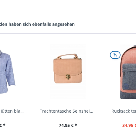
den haben sich ebenfalls angesehen
Trachtenbluse Hütten blau 7/8 Arm OS Trachten
Trachtentasche Seinsheim lachs rosa Werner...
€ *
74,95 € *
34,95 